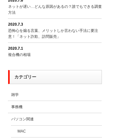
2020.7.6
ネットが遅い…どんな原因があるの？誰でもできる調査
方法
2020.7.3
恐怖心を煽る言葉、メリットしか言わない手法に要注
意！「ネット詐欺、訪問販売」
2020.7.1
複合機の相場
カテゴリー
雑学
事務機
パソコン関連
MAC