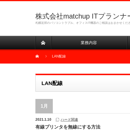
株式会社matchup ITプランナ
札幌近郊のパソコントラブル、オフィスIT機器のご相談はおまかせくだ
業務内容
LAN配線
LAN配線
1月
2021.1.10
ハード関連
有線プリンタを無線にする方法